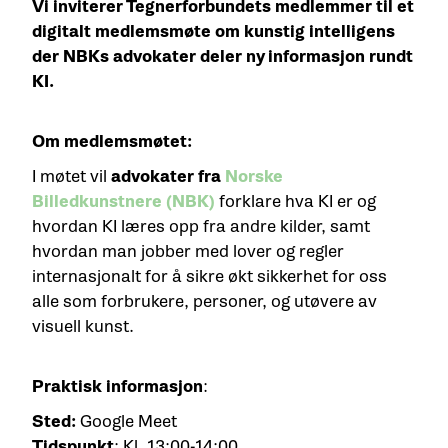
Vi inviterer Tegnerforbundets medlemmer til et
digitalt medlemsmøte om kunstig intelligens
der NBKs advokater deler ny informasjon rundt
KI.
Om medlemsmøtet:
I møtet vil
advokater fra
Norske
Billedkunstnere (NBK)
forklare hva KI er og
hvordan KI læres opp fra andre kilder, samt
hvordan man jobber med lover og regler
internasjonalt for å sikre økt sikkerhet for oss
alle som forbrukere, personer, og utøvere av
visuell kunst.
Praktisk informasjon
:
Sted:
Google Meet
Tidspunkt
: Kl. 13:00-14:00