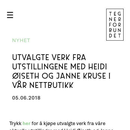
☰
NYHET
UTVALGTE VERK FRA
UTSTILLINGENE MED HEIDI
ØISETH OG JANNE KRUSE I
VÅR NETTBUTIKK
05.06.2018
Trykk
her
for å kjøpe utvalgte verk fra våre