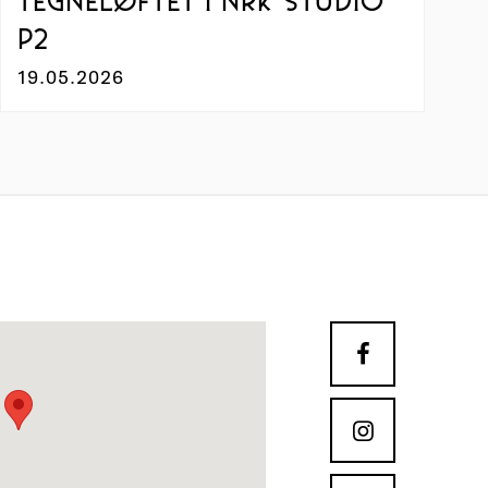
TEGNELØFTET I NRK STUDIO
P2
19.05.2026

