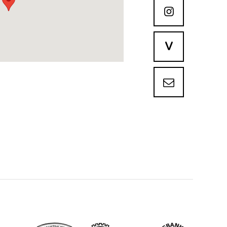

V
