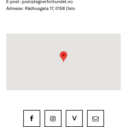
E-post: post@tegnerforbundet.no
Adresse: Rådhusgata 17, 0158 Oslo
V


