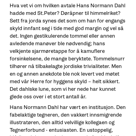
Hva vet vi om hvilken avtale Hans Normann Dahl
hadde med St.Peter? Døråpner til himmelriket?
Sett fra jorda synes det som om han for engangs
skyld innfant seg i tide med god margin og vel så
det. Ingen gestikulerende tommel eller annen
avledende manøver ble nødvendig; hans
velkjente sjarmøretappe for å kamuflere
forsinkelsene, de mange beryktete. Tommelsnurr
tilhører nå tilbakelagte jordiske trivialiteter. Men
en og annen anekdote ble nok levert ved møtet
med vår Herre for hyggens skyld – helt sikkert.
Det dahlske lune, som vi her nede har kunnet
glede oss over i et stort antall år.
Hans Normann Dahl har vært en institusjon. Den
fabelaktige tegneren, den vakkert innsmigrende
illustratøren, den alltid velvillige kollegaen og
Tegnerforbund - entusiasten. En ustoppelig,