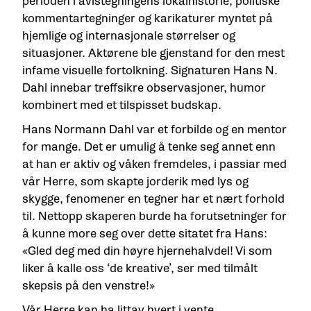
perioden i avistegningens lokalhistorie, politiske
kommentartegninger og karikaturer myntet på
hjemlige og internasjonale størrelser og
situasjoner. Aktørene ble gjenstand for den mest
infame visuelle fortolkning. Signaturen Hans N.
Dahl innebar treffsikre observasjoner, humor
kombinert med et tilspisset budskap.
Hans Normann Dahl var et forbilde og en mentor
for mange. Det er umulig å tenke seg annet enn
at han er aktiv og våken fremdeles, i passiar med
vår Herre, som skapte jorderik med lys og
skygge, fenomener en tegner har et nært forhold
til. Nettopp skaperen burde ha forutsetninger for
å kunne more seg over dette sitatet fra Hans:
«Gled deg med din høyre hjernehalvdel! Vi som
liker å kalle oss ‘de kreative’, ser med tilmålt
skepsis på den venstre!»
Vår Herre kan ha littav hvert i vente.