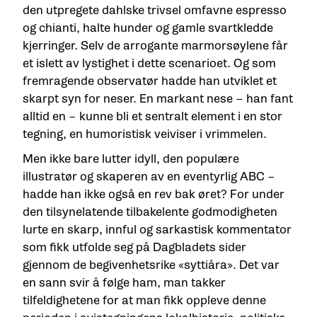
den utpregete dahlske trivsel omfavne espresso
og chianti, halte hunder og gamle svartkledde
kjerringer. Selv de arrogante marmorsøylene får
et islett av lystighet i dette scenarioet. Og som
fremragende observatør hadde han utviklet et
skarpt syn for neser. En markant nese – han fant
alltid en – kunne bli et sentralt element i en stor
tegning, en humoristisk veiviser i vrimmelen.
Men ikke bare lutter idyll, den populære
illustratør og skaperen av en eventyrlig ABC –
hadde han ikke også en rev bak øret? For under
den tilsynelatende tilbakelente godmodigheten
lurte en skarp, innful og sarkastisk kommentator
som fikk utfolde seg på Dagbladets sider
gjennom de begivenhetsrike «syttiåra». Det var
en sann svir å følge ham, man takker
tilfeldighetene for at man fikk oppleve denne