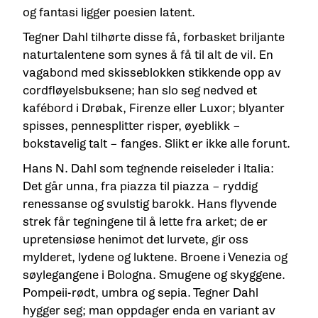
og fantasi ligger poesien latent.
Tegner Dahl tilhørte disse få, forbasket briljante
naturtalentene som synes å få til alt de vil. En
vagabond med skisseblokken stikkende opp av
cordfløyelsbuksene; han slo seg nedved et
kafébord i Drøbak, Firenze eller Luxor; blyanter
spisses, pennesplitter risper, øyeblikk –
bokstavelig talt – fanges. Slikt er ikke alle forunt.
Hans N. Dahl som tegnende reiseleder i Italia:
Det går unna, fra piazza til piazza – ryddig
renessanse og svulstig barokk. Hans flyvende
strek får tegningene til å lette fra arket; de er
upretensiøse henimot det lurvete, gir oss
mylderet, lydene og luktene. Broene i Venezia og
søylegangene i Bologna. Smugene og skyggene.
Pompeii-rødt, umbra og sepia. Tegner Dahl
hygger seg; man oppdager enda en variant av