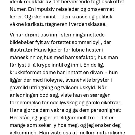
idérik redaktør av det herværende fagtidsskriftet
Numer. En impulsiv reiseleder og omsvermet
lærer. Og ikke minst – den krasse og politisk
våkne karikaturtegneren i verdensklasse.
Vi har drømt oss inn i stemningsmettede
bildebøker fylt av fortettet sommeridyll, der
illustratør Hans kjæler for lubne hester i
måneskinn og hus med bamsefaktor, hus man
får lyst til å krype inntil og inn i. En deilig,
krukkeformet dame har inntatt en divan – hun
ligger der med fioløyne, svanehvite bryster i
gavmild utringning og tvilsom uskyld. Når
anledningen bød seg, viste han en særegen
fornemmelse for edelløvskog og gamle eiketrær.
Hans gjorde dem vakre og ga dem personlighet:
Her står jeg, jeg er et eldgammelt tre – det er
mange som søker ly hos meg, og jeg ønsker deg
velkommen. Han viste oss at mellom naturalisme