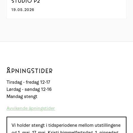
STUDIO P2
19.05.2026
ÅPNINGSTIDER
Tirsdag - fredag 12-17
Lørdag - søndag 12-16
Mandag stengt
Avvikende åpningstider
Vi holder stengt i tidsperiodene mellom utstillingene
og 1. mai, 17. mai, Kristi himmelfartsdag, 1. pinsedag,