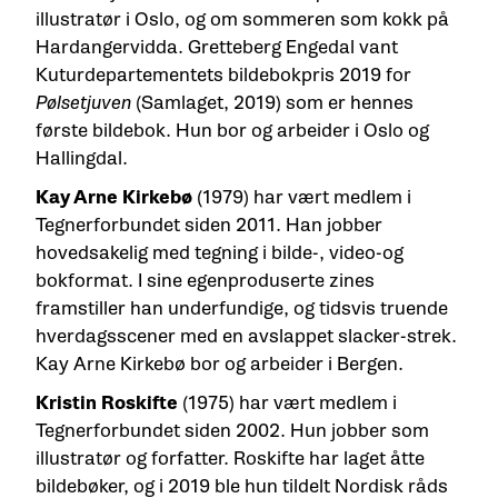
illustratør i Oslo, og om sommeren som kokk på
Hardangervidda. Gretteberg Engedal vant
Kuturdepartementets bildebokpris 2019 for
Pølsetjuven
(Samlaget, 2019) som er hennes
første bildebok. Hun bor og arbeider i Oslo og
Hallingdal.
Kay Arne Kirkebø
(1979) har vært medlem i
Tegnerforbundet siden 2011. Han jobber
hovedsakelig med tegning i bilde-, video-og
bokformat. I sine egenproduserte zines
framstiller han underfundige, og tidsvis truende
hverdagsscener med en avslappet slacker-strek.
Kay Arne Kirkebø bor og arbeider i Bergen.
Kristin Roskifte
(1975) har vært medlem i
Tegnerforbundet siden 2002. Hun jobber som
illustratør og forfatter. Roskifte har laget åtte
bildebøker, og i 2019 ble hun tildelt Nordisk råds