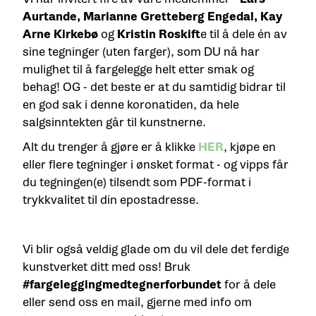
Aurtande, Marianne Gretteberg Engedal, Kay
Arne Kirkebø
og
Kristin Roskift
e til å dele én av
sine tegninger (uten farger), som DU nå har
mulighet til å fargelegge helt etter smak og
behag! OG - det beste er at du samtidig bidrar til
en god sak i denne koronatiden, da hele
salgsinntekten går til kunstnerne.
Alt du trenger å gjøre er å klikke
HER
, kjøpe en
eller flere tegninger i ønsket format - og vipps får
du tegningen(e) tilsendt som PDF-format i
trykkvalitet til din epostadresse.
Vi blir også veldig glade om du vil dele det ferdige
kunstverket ditt med oss! Bruk
#fargeleggingmedtegnerforbundet
for å dele
eller send oss en mail, gjerne med info om