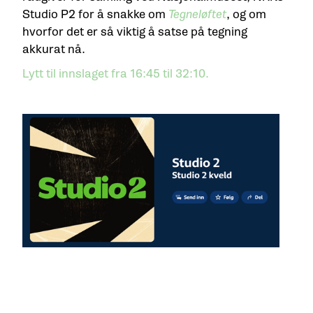
Studio P2 for å snakke om
Tegneløftet
, og om
hvorfor det er så viktig å satse på tegning
akkurat nå.
Lytt til innslaget fra 16:45 til 32:10.